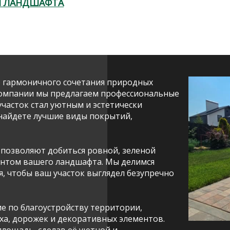
Я ЛАНДШАФТА
о гармоничного сочетания природных
компании мы предлагаем профессиональные
участок стал уютным и эстетически
найдете лучшие виды покрытий,
 позволяют добиться ровной, зеленой
ентом вашего ландшафта. Мы делимся
я, чтобы ваш участок выглядел безупречно
 по благоустройству территории,
ха, дорожек и декоративных элементов.
лощадь, сделав её уютной и