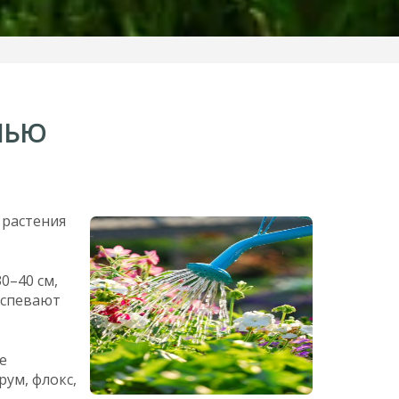
НЬЮ
 растения
0–40 см,
успевают
е
рум, флокс,