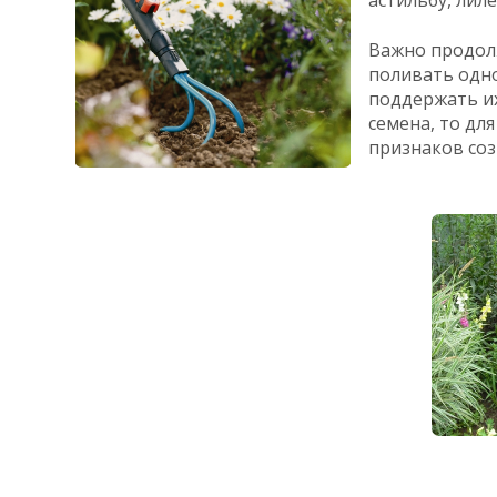
Важно продолж
поливать одно
поддержать их
семена, то дл
признаков соз