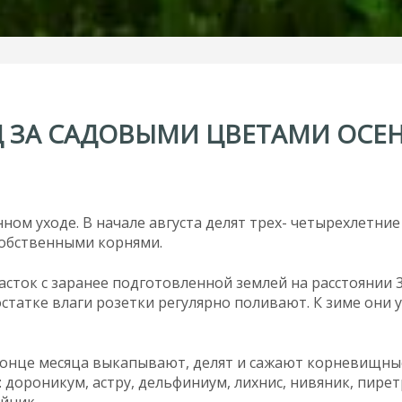
Д
ЗА
САДОВЫМИ
ЦВЕТАМИ
ОСЕ
ом уходе. В начале августа делят трех- четырехлетние
 собственными корнями.
сток с заранее подготовленной землей на расстоянии 3
статке влаги розетки регулярно поливают. К зиме они 
 конце месяца выкапывают, делят и сажают корневищны
 дороникум, астру, дельфиниум, лихнис, нивяник, пирет
ейник.